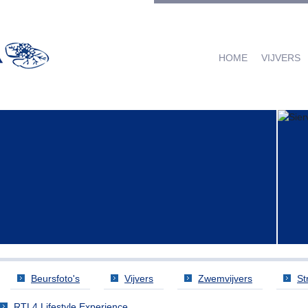
HOME
VIJVERS
Beursfoto's
Vijvers
Zwemvijvers
St
RTL4 Lifestyle Experience