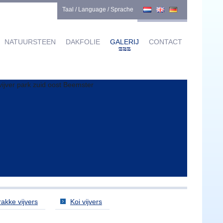
Taal / Language / Sprache
NATUURSTEEN
DAKFOLIE
GALERIJ
CONTACT
rakke vijvers
Koi vijvers