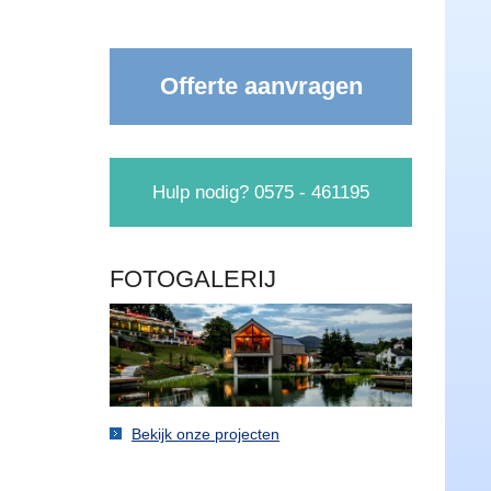
Offerte aanvragen
Hulp nodig? 0575 - 461195
FOTOGALERIJ
Bekijk onze projecten