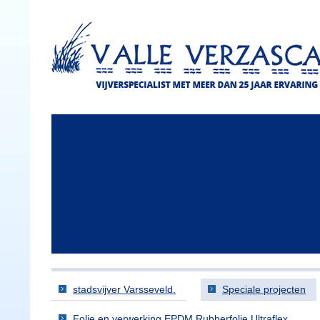
stadsvijver Varsseveld.
Speciale projecten
Folie en verwerking EPDM Rubberfolie Ultraflex