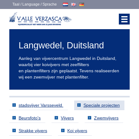
Taal / Language / Sprache
Langwedel, Duitsland
Aanleg van vijvercentrum Langwedel in Duitsland,
waarbij vier koivijvers met zeeffilters
en plantenfilters zijn geplaatst. Tevens realiseerden
wij een zwemvijver met plantenfilter.
stadsvijver Varsseveld.
Speciale projecten
Beursfoto's
Vijvers
Zwemvijvers
Strakke vijvers
Koi vijvers