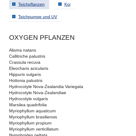
Teichpflanzen
Koi
Teichpumpe und UV
OXYGEN PFLANZEN
Alisma natans
Callitriche palustris
Crassula recuva
Eleocharis acicularis
Hippuris vulgaris
Hottonia palustris
Hydrocotyle Nova-Zealandia Variegata
Hydrocotyle Nova-Zealandiae
Hydrocotyle vulgaris
Marsilea quadrifolia
Myriophyllum aquaticum
Myriophyllum brasiliensis
Myriophyllum propium
Myriophyllum verticillatum
Nymphoides peltata