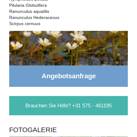
Pilularia Globulifera
Ranunculus aquatilis
Ranunculus Hederaceous
Scirpus cernuus
Angebotsanfrage
Brauchen Sie Hilfe? +31 575 - 461195
FOTOGALERIE